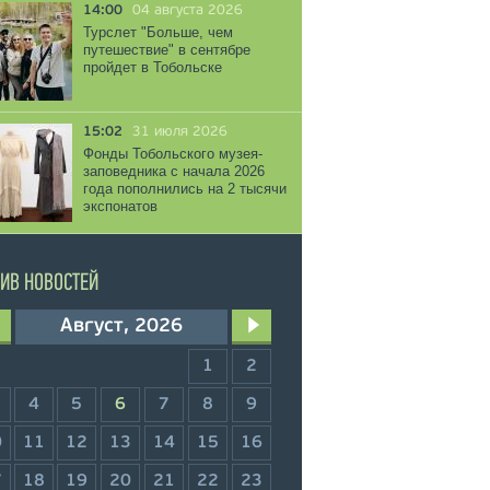
14:00
04 августа 2026
Турслет "Больше, чем
путешествие" в сентябре
пройдет в Тобольске
15:02
31 июля 2026
Фонды Тобольского музея-
заповедника с начала 2026
года пополнились на 2 тысячи
экспонатов
ИВ НОВОСТЕЙ
Август, 2026
1
2
4
5
6
7
8
9
0
11
12
13
14
15
16
7
18
19
20
21
22
23