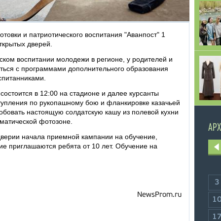
товки и патриотического воспитания "Аванпост" 1
открытых дверей.
ском воспитании молодежи в регионе, у родителей и
иться с программами дополнительного образования
спитанниками.
остоится в 12:00 на стадионе и далее курсанты
тупления по рукопашному бою и фланкировке казачьей
обовать настоящую солдатскую кашу из полевой кухни
матической фотозоне.
АРХ
дверии начала приемной кампании на обучение,
ние приглашаются ребята от 10 лет. Обучение на
3
NewsProm.ru
1
1