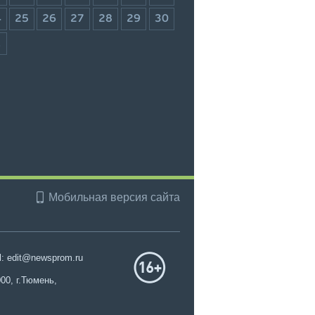
4
25
26
27
28
29
30
1
Мобильная версия сайта
l: edit@newsprom.ru
00, г.Тюмень,