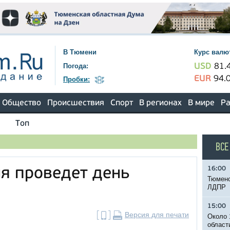
В Тюмени
Курс валю
Погода:
USD
81.
EUR
94.
Пробки:
Общество
Происшествия
Спорт
В регионах
В мире
Ра
Топ
ВСЕ
16:00
ня проведет день
Тюменс
ЛДПР
й
15:00
Версия для печати
Около 
област