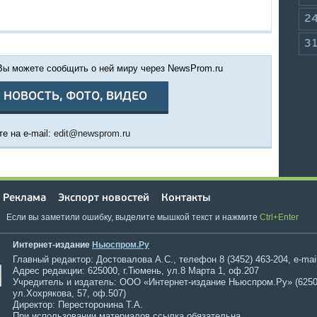
2
3
 Вы можете сообщить о ней миру через NewsProm.ru
 НОВОСТЬ, ФОТО, ВИДЕО
е на e-mail:
edit@newsprom.ru
Реклама
Экспорт новостей
Контакты
Если вы заметили ошибку, выделите мышкой текст и нажмите
Ctrl+Enter
Интернет-издание
Ньюспром.Ру
Главный редактор: Достовалова А.С., телефон 8 (3452) 463-204, e-mai
Адрес редакции: 625000, г.Тюмень, ул.8 Марта 1, оф.207
Учредитель и издатель: ООО «Интернет-издание Ньюспром.Ру» (6250
ул.Хохрякова, 57, оф.507)
Директор: Пересторонина Т.А.
При использовании материалов ссылка обязательна.