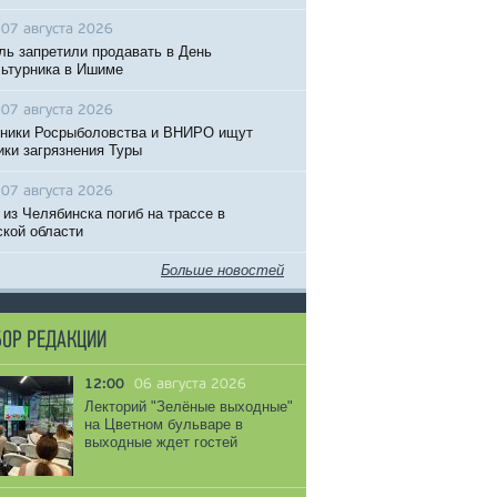
07 августа 2026
ль запретили продавать в День
ьтурника в Ишиме
07 августа 2026
ники Росрыболовства и ВНИРО ищут
ики загрязнения Туры
07 августа 2026
 из Челябинска погиб на трассе в
кой области
Больше новостей
ОР РЕДАКЦИИ
12:00
06 августа 2026
Лекторий "Зелёные выходные"
на Цветном бульваре в
выходные ждет гостей