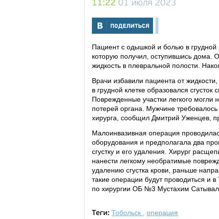
11:22
01 июля 2023
Пациент с одышкой и болью в грудной 
которую получил, оступившись дома. 
жидкость в плевральной полости. Нак
Врачи избавили пациента от жидкости, 
в грудной клетке образовался сгусток
Поврежденные участки легкого могли н
потерей органа. Мужчине требовалось
хирурга, сообщил Дмитрий Уженцев, пр
Малоинвазивная операция проводилас
оборудования и предполагала два прок
сгустку и его удаления. Хирург расщеп
нанести легкому необратимые поврежд
удалению сгустка крови, раньше напр
такие операции будут проводиться и в 
по хирургии ОБ №3 Мустахим Сатывал
Тобольск
,
операция
Теги: