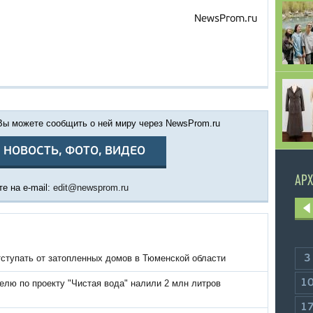
NewsProm.ru
 Вы можете сообщить о ней миру через NewsProm.ru
 НОВОСТЬ, ФОТО, ВИДЕО
АРХ
е на e-mail:
edit@newsprom.ru
тступать от затопленных домов в Тюменской области
3
1
елю по проекту "Чистая вода" налили 2 млн литров
1