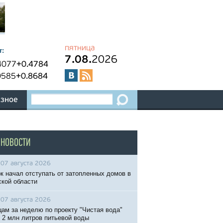
пятница
т:
7.08.
2026
4077
+0.4784
0585
+0.8684
зное
 НОВОСТИ
07 августа 2026
к начал отступать от затопленных домов в
кой области
07 августа 2026
ам за неделю по проекту "Чистая вода"
 2 млн литров питьевой воды