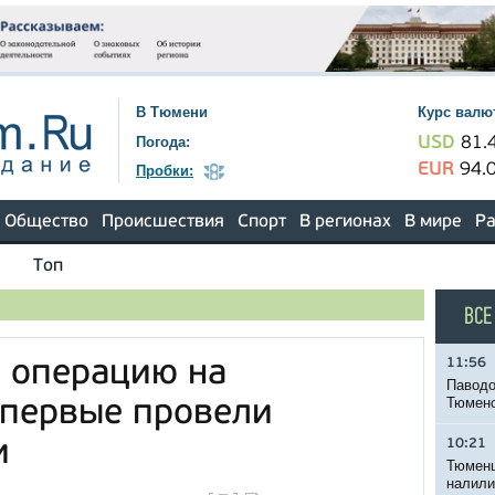
В Тюмени
Курс валю
Погода:
USD
81.
EUR
94.
Пробки:
Общество
Происшествия
Спорт
В регионах
В мире
Ра
Топ
ВСЕ
11:56
 операцию на
Паводо
Тюменс
впервые провели
и
10:21
Тюменц
налили