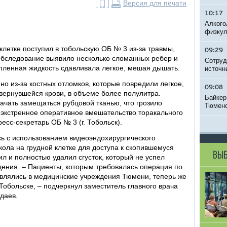
Версия для печати
10:17
Алкого
физкул
клетке поступил в тобольскую ОБ № 3 из-за травмы,
09:29
Обследование выявило несколько сломанных ребер и
Сотруд
опленная жидкость сдавливала легкое, мешая дышать.
источн
но из-за костных отломков, которые повредили легкое,
09:08
 свернувшейся крови, в объеме более полулитра.
Байкер
ачать замещаться рубцовой тканью, что грозило
Тюменс
 экстренное оперативное вмешательство торакального
есс-секретарь ОБ № 3 (г. Тобольск).
ь с использованием видеоэндохирургического
ола на грудной клетке для доступа к скопившемуся
ВЫБ
ил и полностью удалил сгусток, который не успел
ения. – Пациенты, которым требовалась операция по
авлялись в медицинские учреждения Тюмени, теперь же
Тобольске, – подчеркнул заместитель главного врача
даев.