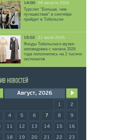
14:00
04 августа 2026
Турслет "Больше, чем
путешествие" в сентябре
пройдет в Тобольске
15:02
31 июля 2026
Фонды Тобольского музея-
заповедника с начала 2026
года пополнились на 2 тысячи
экспонатов
ИВ НОВОСТЕЙ
Август, 2026
1
2
4
5
6
7
8
9
0
11
12
13
14
15
16
7
18
19
20
21
22
23