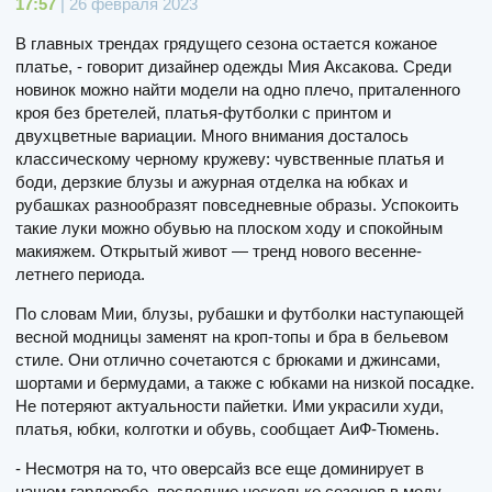
17:57
| 26 февраля 2023
В главных трендах грядущего сезона остается кожаное
платье, - говорит дизайнер одежды Мия Аксакова. Среди
новинок можно найти модели на одно плечо, приталенного
кроя без бретелей, платья-футболки с принтом и
двухцветные вариации. Много внимания досталось
классическому черному кружеву: чувственные платья и
боди, дерзкие блузы и ажурная отделка на юбках и
рубашках разнообразят повседневные образы. Успокоить
такие луки можно обувью на плоском ходу и спокойным
макияжем. Открытый живот — тренд нового весенне-
летнего периода.
По словам Мии, блузы, рубашки и футболки наступающей
весной модницы заменят на кроп-топы и бра в бельевом
стиле. Они отлично сочетаются с брюками и джинсами,
шортами и бермудами, а также с юбками на низкой посадке.
Не потеряют актуальности пайетки. Ими украсили худи,
платья, юбки, колготки и обувь, сообщает АиФ-Тюмень.
- Несмотря на то, что оверсайз все еще доминирует в
нашем гардеробе, последние несколько сезонов в моду