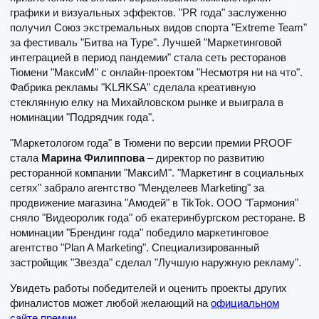
графики и визуальных эффектов. "PR года" заслуженно
получил Союз экстремальных видов спорта "Extreme Team"
за фестиваль "Битва на Туре". Лучшей "Маркетинговой
интеграцией в период пандемии" стала сеть ресторанов
Тюмени "МаксиМ" с онлайн-проектом "Несмотря ни на что".
Фабрика рекламы "KLЯKSA" сделала креативную
стеклянную елку на Михайловском рынке и выиграла в
номинации "Подрядчик года".
"Маркетологом года" в Тюмени по версии премии PROOF
стала
Марина Филиппова
– директор по развитию
ресторанной компании "МаксиМ". "Маркетинг в социальных
сетях" забрало агентство "Менделеев Marketing" за
продвижение магазина "Амодей" в TikTok. ООО "Гармония"
сняло "Видеоролик года" об екатеринбургском ресторане. В
номинации "Брендинг года" победило маркетинговое
агентство "Plan A Marketing". Специализированный
застройщик "Звезда" сделал "Лучшую наружную рекламу".
Увидеть работы победителей и оценить проекты других
финалистов может любой желающий на
официальном
сайте премии
.