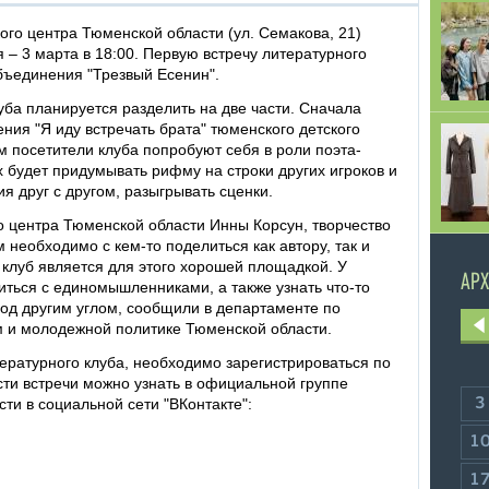
ого центра Тюменской области (ул. Семакова, 21)
 – 3 марта в 18:00. Первую встречу литературного
объединения "Трезвый Есенин".
ба планируется разделить на две части. Сначала
ния "Я иду встречать брата" тюменского детского
 посетители клуба попробуют себя в роли поэта-
х будет придумывать рифму на строки других игроков и
я друг с другом, разыгрывать сценки.
о центра Тюменской области Инны Корсун, творчество
 необходимо с кем-то поделиться как автору, так и
 клуб является для этого хорошей площадкой. У
АРХ
иться с единомышленниками, а также узнать что-то
под другим углом, сообщили в департаменте по
 и молодежной политике Тюменской области.
тературного клуба, необходимо зарегистрироваться по
сти встречи можно узнать в официальной группе
ти в социальной сети "ВКонтакте":
3
1
1