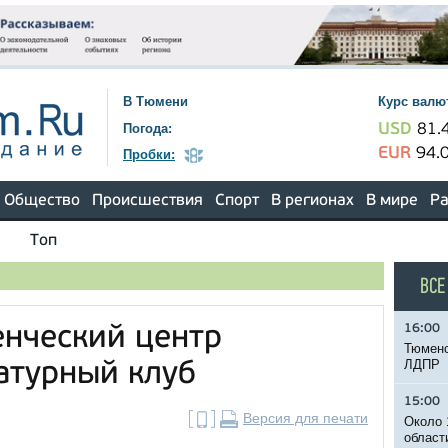
В Тюмени
Курс валю
Погода:
USD
81.
EUR
94.
Пробки:
Общество
Происшествия
Спорт
В регионах
В мире
Ра
Топ
ВСЕ
16:00
нческий центр
Тюменс
ЛДПР
атурный клуб
15:00
Версия для печати
Около 
област