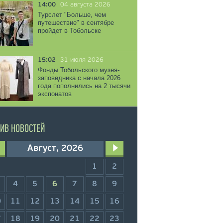
14:00
04 августа 2026
Турслет "Больше, чем
путешествие" в сентябре
пройдет в Тобольске
15:02
31 июля 2026
Фонды Тобольского музея-
заповедника с начала 2026
года пополнились на 2 тысячи
экспонатов
ИВ НОВОСТЕЙ
Август, 2026
1
2
4
5
6
7
8
9
0
11
12
13
14
15
16
7
18
19
20
21
22
23