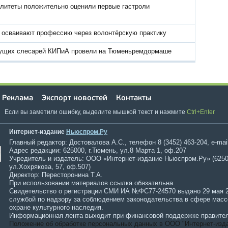
литеты положительно оценили первые гастроли
 осваивают профессию через волонтёрскую практику
ущих слесарей КИПиА провели на Тюменьремдормаше
Реклама
Экспорт новостей
Контакты
Если вы заметили ошибку, выделите мышкой текст и нажмите
Ctrl+Enter
Интернет-издание
Ньюспром.Ру
Главный редактор: Достовалова А.С., телефон 8 (3452) 463-204, e-mai
Адрес редакции: 625000, г.Тюмень, ул.8 Марта 1, оф.207
Учредитель и издатель: ООО «Интернет-издание Ньюспром.Ру» (6250
ул.Хохрякова, 57, оф.507)
Директор: Пересторонина Т.А.
При использовании материалов ссылка обязательна.
Свидетельство о регистрации СМИ ИА №ФС77-24570 выдано 29 мая 
службой по надзору за соблюдением законодательства в сфере мас
охране культурного наследия.
Информационная лента выходит при финансовой поддержке правител
Положение об обработке персональных данных в ООО "Интернет-изд