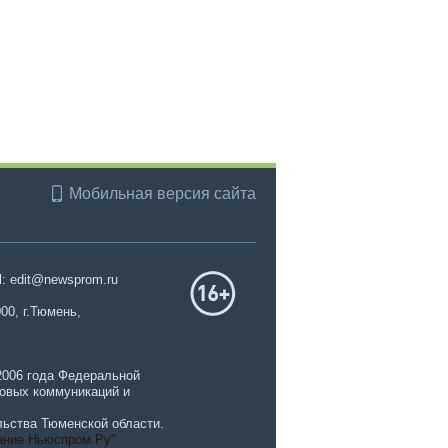
Мобильная версия сайта
l: edit@newsprom.ru
00, г.Тюмень,
2006 года Федеральной
совых коммуникаций и
ьства Тюменской области.
ание Ньюспром.Ру"