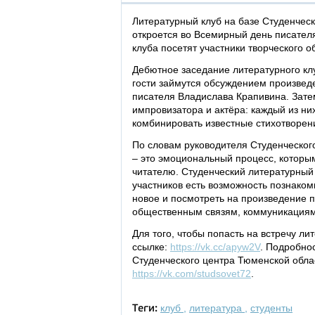
Литературный клуб на базе Студенческ
откроется во Всемирный день писателя
клуба посетят участники творческого 
Дебютное заседание литературного клу
гости займутся обсуждением произведе
писателя Владислава Крапивина. Затем
импровизатора и актёра: каждый из ни
комбинировать известные стихотворени
По словам руководителя Студенческог
– это эмоциональный процесс, которым
читателю. Студенческий литературный
участников есть возможность познаком
новое и посмотреть на произведение 
общественным связям, коммуникациям
Для того, чтобы попасть на встречу ли
ссылке:
https://vk.cc/apyw2V
. Подробно
Студенческого центра Тюменской облас
https://vk.com/studsovet72
.
клуб
,
литература
,
студенты
Теги: