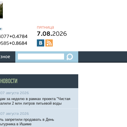
пятница
т:
7.08.
2026
4077
+0.4784
0585
+0.8684
зное
 НОВОСТИ
07 августа 2026
ам за неделю в рамках проекта "Чистая
налили 2 млн литров питьевой воды
07 августа 2026
ль запретили продавать в День
ьтурника в Ишиме