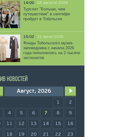
14:00
04 августа 2026
Турслет "Больше, чем
путешествие" в сентябре
пройдет в Тобольске
15:02
31 июля 2026
Фонды Тобольского музея-
заповедника с начала 2026
года пополнились на 2 тысячи
экспонатов
ИВ НОВОСТЕЙ
Август, 2026
1
2
4
5
6
7
8
9
0
11
12
13
14
15
16
7
18
19
20
21
22
23