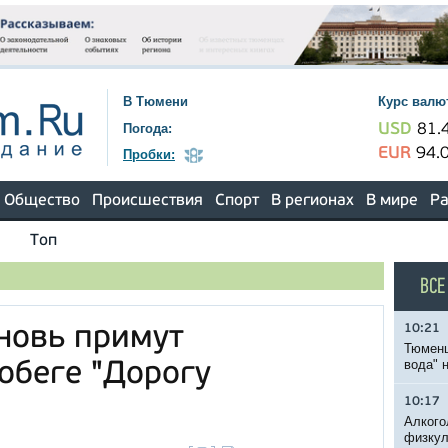
В Тюмени
Курс валю
Погода:
USD
81.
EUR
94.
Пробки:
Общество
Происшествия
Спорт
В регионах
В мире
Ра
Топ
ВСЕ
10:21
вновь примут
Тюменц
вода" 
обеге "Дорогу
10:17
Алкого
физкул