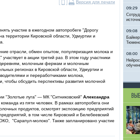
Версия для печати
09:29
Сотруд
источн
инять участие в ежегодном автопробеге "Дорогу
09:08
 на территории Кировской области, Удмуртии и
Байкер
а.
Тюменс
ние отрасли, обмен опытом, популяризация молока и
08:00
 участвует в акции третий раз. В этом году участники
Нейрос
, деревням, молочным фермам и молочным
обучен
льных регионах в Кировской области, Удмуртии и
зводителями и переработчиками молока,
и, чтобы обсудить перспективы развития молочной
ВЫБ
и "Золотые луга" — МК "Ситниковский"
Александра
 команда из пяти человек. В рамках автопробега они
молочных продуктов, осмотрят экспозицию предприятий
 предприятий, в том числе Кировский и Белебеевский
О, "Сарапул-молоко". Также запланировано участие