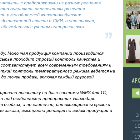
онтакты с предприятиями из разных регионов,
стно оценивать перспективы развития
ет руководителей животноводческих
редставителей власти и СМИ, а это значит,
 обсуждаться с учетом интересов всех
оду. Молочная продукция компании производится
 сырье проходит строгий контроль качества и
у соответствует всем современным требованиям к
Четкий контроль температурного режима ведется на
 до точек продаж, включая каждый грузовой
АРХ
ировала логистику на базе системы WMS для 1С,
н под особенности предприятия. Благодаря
в ячейках, а не хаотично, оптимизированы время и
 заказа, выстроена ротация по видам продукции и
3
1
1