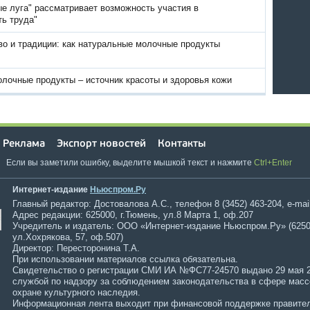
е луга" рассматривает возможность участия в
ь труда"
во и традиции: как натуральные молочные продукты
лочные продукты – источник красоты и здоровья кожи
Реклама
Экспорт новостей
Контакты
Если вы заметили ошибку, выделите мышкой текст и нажмите
Ctrl+Enter
Интернет-издание
Ньюспром.Ру
Главный редактор: Достовалова А.С., телефон 8 (3452) 463-204, e-mai
Адрес редакции: 625000, г.Тюмень, ул.8 Марта 1, оф.207
Учредитель и издатель: ООО «Интернет-издание Ньюспром.Ру» (6250
ул.Хохрякова, 57, оф.507)
Директор: Пересторонина Т.А.
При использовании материалов ссылка обязательна.
Свидетельство о регистрации СМИ ИА №ФС77-24570 выдано 29 мая 
службой по надзору за соблюдением законодательства в сфере мас
охране культурного наследия.
Информационная лента выходит при финансовой поддержке правител