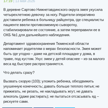
17:19
| 13 мая 2026
В деревне Сартово Нижнетавдинского округа змея укусила
четырехлетнюю девочку за ногу. Родители оперативно
доставили ребенка в больницу райцентра, где специалисты
пациенте ввели противозмеиную сыворотку,
стабилизировали ее состояние, а затем переправили ее в
ОКБ №1 для дальнейшего наблюдения.
Департамент здравоохранения Тюменской области
напоминает родителям о мерах безопасности. Змея может
быть где угодно – даже на детской площадке у дома, в
траве, под кустом. Укус змеи у детей опаснее – из-за малого
веса яд быстрее распространяется.
Что делать сразу?
Вызвать скорую (103); уложить ребенка, обездвижить
укушенную конечность; давать больше теплого питья; не
прижигать, не резать, не накладывать жгут, не давать
алкоголь (даже растирать); не пытаться отсасывать яд –
рискуете сами.