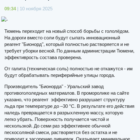
09:34
| 10 ноября 2025
Тюмень переходит на новый способ борьбы с гололёдом.
На дороги вместо соли будут сыпать инновационный
реагент "Бионорд", который полностью растворяется и не
требует уборки весной. По данным администрации Тюмени,
эффективрость состава проверена.
От галита (техническая соль) полностью не откажутся - им
будут обрабатывать периферийные улицы города.
Производитель "Бионорда" - Уральский завод
противогололедных материалов. В проморолике на сайте
указано, что реагент эффективно разрушает структуру
льда при температуре до –30 °C. В результате его действия
наледь превращается в разрыхленную массу, которую
легко убрать. Поверхность получается чистой и
нескользкой. До семи раз эффективнее обычной
пескосоляной смеси, растворяется без остатка и не
приводит к засорению ливневок. Оказывает минимальное