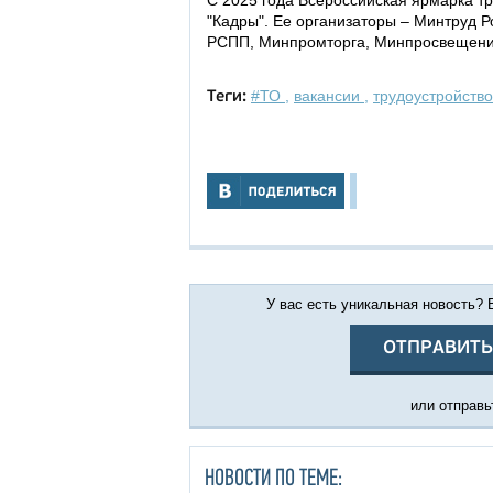
С 2025 года Всероссийская ярмарка т
"Кадры". Ее организаторы – Минтруд Р
РСПП, Минпромторга, Минпросвещени
#ТО
,
вакансии
,
трудоустройство
Теги:
У вас есть уникальная новость?
ОТПРАВИТЬ
или отправьт
НОВОСТИ ПО ТЕМЕ: