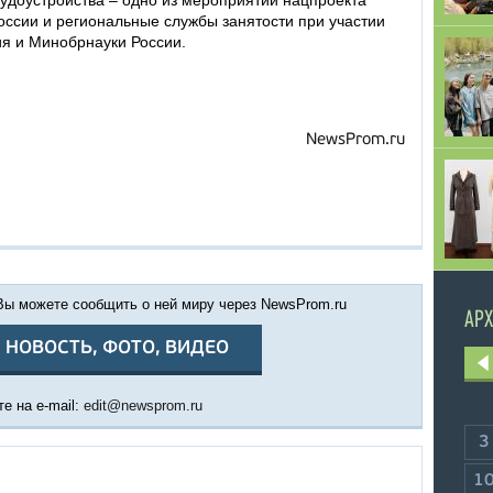
рудоустройства – одно из мероприятий нацпроекта
оссии и региональные службы занятости при участии
я и Минобрнауки России.
NewsProm.ru
 Вы можете сообщить о ней миру через NewsProm.ru
АРХ
 НОВОСТЬ, ФОТО, ВИДЕО
е на e-mail:
edit@newsprom.ru
3
1