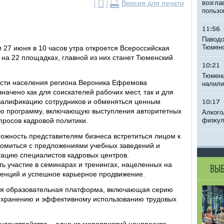
Версия для печати
возгла
пользо
11:56
Паводо
Тюменс
27 июня в 10 часов утра откроется Всероссийская
 на 22 площадках, главной из них станет Тюменский
10:21
Тюменц
ости населения региона Вероника Ефремова
налили
начено как для соискателей рабочих мест, так и для
валификацию сотрудников и обменяться ценным
10:17
ую программу, включающую выступления авторитетных
Алкого
просов кадровой политики.
физкул
ожность представителям бизнеса встретиться лицом к
акомиться с предложениями учебных заведений и
ацию специалистов кадровых центров.
ь участие в семинарах и тренингах, нацеленных на
ВЫБ
нций и успешное карьерное продвижение.
ая образовательная платформа, включающая серию
сохранению и эффективному использованию трудовых