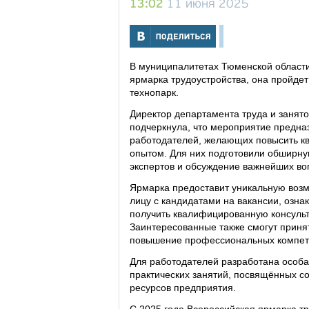
13:02
11 июня 2025
В муниципалитетах Тюменской области 
ярмарка трудоустройства, она пройдет
технопарк.
Директор департамента труда и занят
подчеркнула, что мероприятие предназ
работодателей, желающих повысить к
опытом. Для них подготовили обширн
экспертов и обсуждение важнейших во
Ярмарка предоставит уникальную возм
лицу с кандидатами на вакансии, озн
получить квалифицированную консульт
Заинтересованные также смогут принят
повышение профессиональных компете
Для работодателей разработана особ
практических занятий, посвящённых 
ресурсов предприятия.