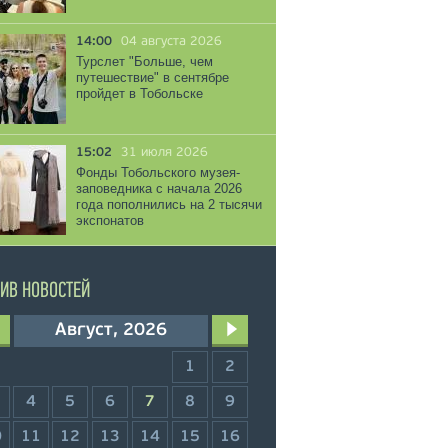
14:00
04 августа 2026
Турслет "Больше, чем
путешествие" в сентябре
пройдет в Тобольске
15:02
31 июля 2026
Фонды Тобольского музея-
заповедника с начала 2026
года пополнились на 2 тысячи
экспонатов
ИВ НОВОСТЕЙ
Август, 2026
1
2
4
5
6
7
8
9
0
11
12
13
14
15
16