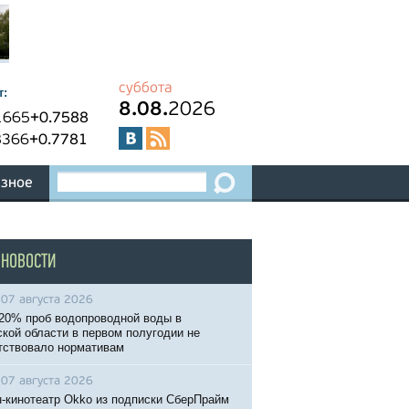
суббота
т:
8.08.
2026
1665
+0.7588
8366
+0.7781
зное
 НОВОСТИ
07 августа 2026
20% проб водопроводной воды в
кой области в первом полугодии не
тствовало нормативам
07 августа 2026
-кинотеатр Okko из подписки СберПрайм