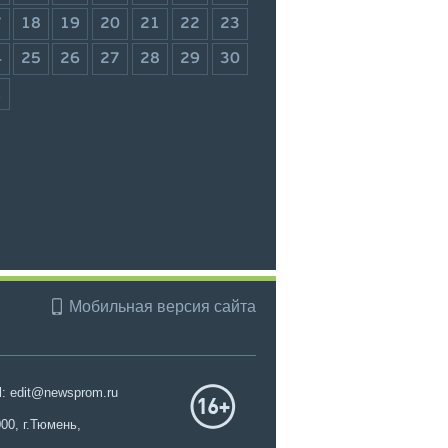
7
18
19
20
21
22
23
4
25
26
27
28
29
30
1
Мобильная версия сайта
l: edit@newsprom.ru
00, г.Тюмень,