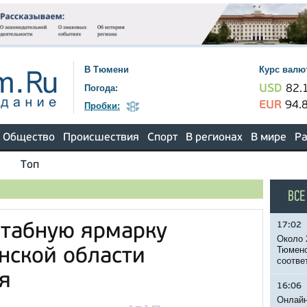
В Тюмени
Курс валю
Погода:
USD
82.
EUR
94.
Пробки:
Общество
Происшествия
Спорт
В регионах
В мире
Ра
Топ
ВСЕ
17:02
табную ярмарку
Около 
Тюменс
нской области
соотве
я
16:06
Онлайн