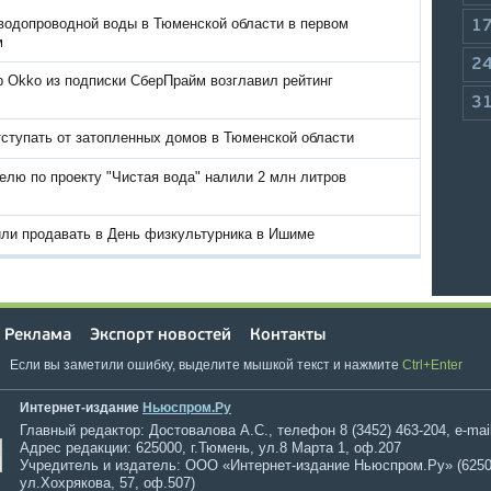
водопроводной воды в Тюменской области в первом
1
м
2
р Okko из подписки СберПрайм возглавил рейтинг
3
тступать от затопленных домов в Тюменской области
елю по проекту "Чистая вода" налили 2 млн литров
или продавать в День физкультурника в Ишиме
Реклама
Экспорт новостей
Контакты
Если вы заметили ошибку, выделите мышкой текст и нажмите
Ctrl+Enter
Интернет-издание
Ньюспром.Ру
Главный редактор: Достовалова А.С., телефон 8 (3452) 463-204, e-mai
Адрес редакции: 625000, г.Тюмень, ул.8 Марта 1, оф.207
Учредитель и издатель: ООО «Интернет-издание Ньюспром.Ру» (6250
ул.Хохрякова, 57, оф.507)