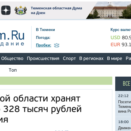
В Тюмени
Курс валю
Погода:
USD
80.
EUR
93.
Пробки:
Общество
Происшествия
Спорт
В регионах
В мире
Ра
Топ
ВСЕ
22:12
й области хранят
Посети
Тюмени
о 328 тысяч рублей
вина Р
ия
18:00
Движен