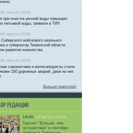
влено
05 августа 2026
я при очистке речной воды повышает
во питьевой воды, заявили в ТИУ
05 августа 2026
 Сибирского войскового казачьего
ва и губернатор Тюменской области
ли развитие казачества
05 августа 2026
кие самокатчики и велосипедисты стали
иками 150 дорожных аварий, двое из них
и
Больше новостей
ОР РЕДАКЦИИ
14:00
04 августа 2026
Турслет "Больше, чем
путешествие" в сентябре
пройдет в Тобольске