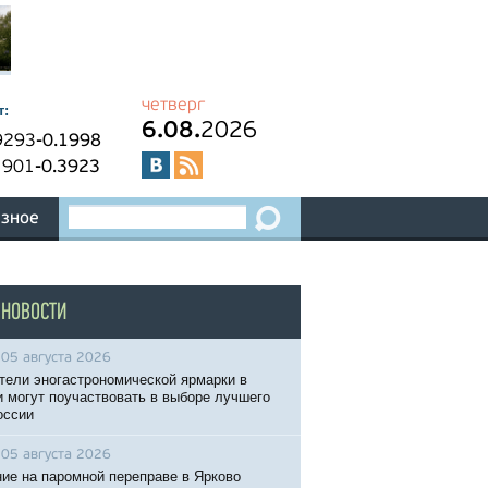
четверг
т:
6.08.
2026
9293
-0.1998
1901
-0.3923
зное
 НОВОСТИ
05 августа 2026
тели эногастрономической ярмарки в
 могут поучаствовать в выборе лучшего
оссии
05 августа 2026
ие на паромной переправе в Ярково