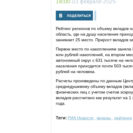
18:00
03 февраля 2025
Рейтинг регионов по объему вкладов 
область, где на душу населения приход
занимает 25 место. Прирост вкладов за
Первое место по накоплениям заняла 
млн рублей накоплений, на втором мес
автономный округ с 631 тысяче на чел
населения приходится почти 503 тысяч
рублей на человека.
Расчеты произведены по данным Центр
среднедушевому объему вкладов (вкла
физических лиц c учетом счетов эскро
вкладов рассчитано как результат на 1
года.
РИА Новости
,
вклады
,
рейтинги
Теги: