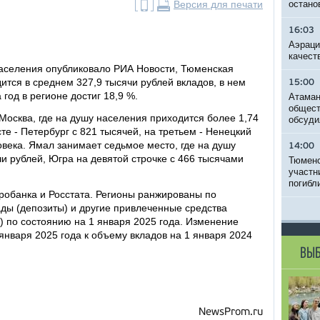
Версия для печати
остано
16:03
Аэраци
качест
населения опубликовало РИА Новости, Тюменская
ится в среднем 327,9 тысячи рублей вкладов, в нем
15:00
 год в регионе достиг 18,9 %.
Атаман
общест
Москва, где на душу населения приходится более 1,74
обсуди
те - Петербург с 821 тысячей, на третьем - Ненецкий
овека. Ямал занимает седьмое место, где на душу
14:00
и рублей, Югра на девятой строчке с 466 тысячами
Тюменс
участн
погибл
обанка и Росстата. Регионы ранжированы по
ды (депозиты) и другие привлеченные средства
у) по состоянию на 1 января 2025 года. Изменение
 января 2025 года к объему вкладов на 1 января 2024
ВЫБ
NewsProm.ru