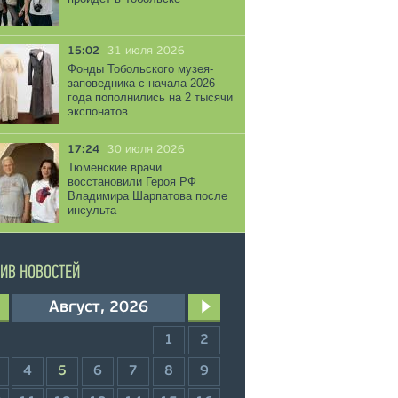
15:02
31 июля 2026
Фонды Тобольского музея-
заповедника с начала 2026
года пополнились на 2 тысячи
экспонатов
17:24
30 июля 2026
Тюменские врачи
восстановили Героя РФ
Владимира Шарпатова после
инсульта
ИВ НОВОСТЕЙ
Август, 2026
1
2
4
5
6
7
8
9