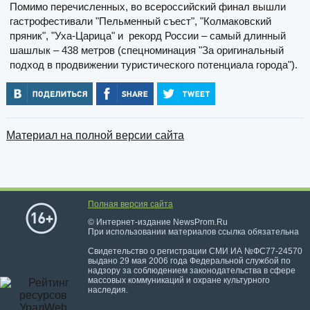
Помимо перечисленных, во всероссийский финал вышли
гастрофестивали "Пельменный съест", "Колмаковский
пряник", "Уха-Царица" и рекорд России – самый длинный
шашлык – 438 метров (спецноминация "За оригинальный
подход в продвижении туристического потенциала города").
Материал на полной версии сайта
Полная версия сайта
© Интернет-издание NewsProm.Ru
При использовании материалов ссылка обязательна
Свидетельство о регистрации СМИ ИА №ФС77-24570
выдано 29 мая 2006 года Федеральной службой по
надзору за соблюдением законодательства в сфере
массовых коммуникаций и охране культурного
наследия.