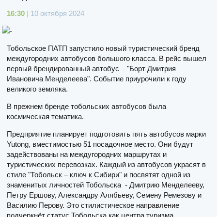
16:30
| 10 октября 2024
Тобольское ПАТП запустило новый туристический бренд
междугородних автобусов большого класса. В рейс вышел
первый брендированный автобус – "Борт Дмитрия
Ивановича Менделеева". Событие приурочили к году
великого земляка.
В прежнем бренде тобольских автобусов была
космическая тематика.
Предприятие планирует подготовить пять автобусов марки
Yutong, вместимостью 51 посадочное место. Они будут
задействованы на междугородних маршрутах и
туристических перевозках. Каждый из автобусов украсят в
стиле "Тобольск – ключ к Сибири" и посвятят одной из
знаменитых личностей Тобольска - Дмитрию Менделееву,
Петру Ершову, Александру Алябьеву, Семену Ремезову и
Василию Перову. Это стилистическое направление
подчеркнёт статус Тобольска как центра туризма.