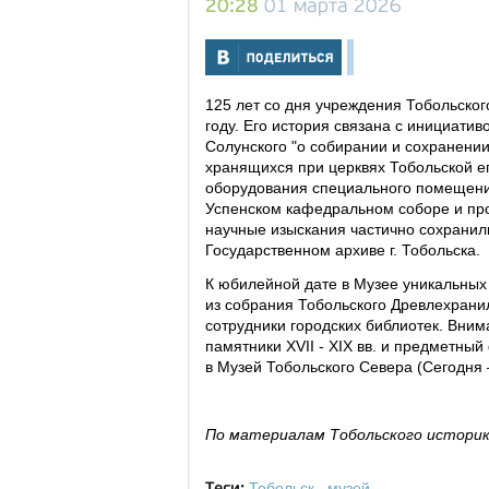
20:28
01 марта 2026
125 лет со дня учреждения Тобольско
году. Его история связана с инициати
Солунского "о собирании и сохранени
хранящихся при церквях Тобольской еп
оборудования специального помещени
Успенском кафедральном соборе и про
научные изыскания частично сохранил
Государственном архиве г. Тобольска.
К юбилейной дате в Музее уникальных 
из собрания Тобольского Древлехрани
сотрудники городских библиотек. Вни
памятники XVII - XIX вв. и предметн
в Музей Тобольского Севера (Сегодня 
По материалам Тобольского историк
Тобольск
,
музей