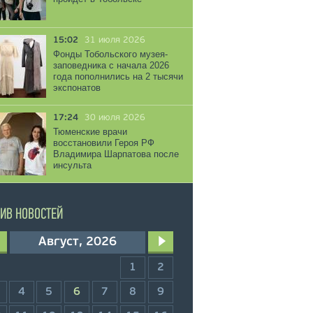
15:02
31 июля 2026
Фонды Тобольского музея-
заповедника с начала 2026
года пополнились на 2 тысячи
экспонатов
17:24
30 июля 2026
Тюменские врачи
восстановили Героя РФ
Владимира Шарпатова после
инсульта
ИВ НОВОСТЕЙ
Август, 2026
1
2
4
5
6
7
8
9