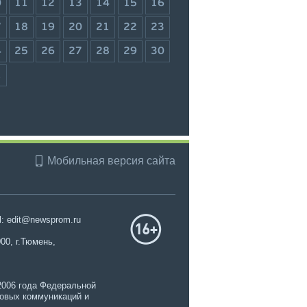
0
11
12
13
14
15
16
7
18
19
20
21
22
23
4
25
26
27
28
29
30
1
Мобильная версия сайта
l: edit@newsprom.ru
00, г.Тюмень,
2006 года Федеральной
совых коммуникаций и