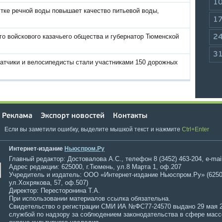
1
тке речной воды повышает качество питьевой воды,
1
о войскового казачьего общества и губернатор Тюменской
2
3
атчики и велосипедисты стали участниками 150 дорожных
Реклама
Экспорт новостей
Контакты
Если вы заметили ошибку, выделите мышкой текст и нажмите
Ctrl+Enter
Интернет-издание
Ньюспром.Ру
Главный редактор: Достовалова А.С., телефон 8 (3452) 463-204, e-mai
Адрес редакции: 625000, г.Тюмень, ул.8 Марта 1, оф.207
Учредитель и издатель: ООО «Интернет-издание Ньюспром.Ру» (6250
ул.Хохрякова, 57, оф.507)
Директор: Пересторонина Т.А.
При использовании материалов ссылка обязательна.
Свидетельство о регистрации СМИ ИА №ФС77-24570 выдано 29 мая 
службой по надзору за соблюдением законодательства в сфере мас