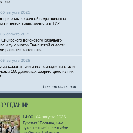
влено
05 августа 2026
я при очистке речной воды повышает
во питьевой воды, заявили в ТИУ
05 августа 2026
 Сибирского войскового казачьего
ва и губернатор Тюменской области
ли развитие казачества
05 августа 2026
кие самокатчики и велосипедисты стали
иками 150 дорожных аварий, двое из них
и
Больше новостей
ОР РЕДАКЦИИ
14:00
04 августа 2026
Турслет "Больше, чем
путешествие" в сентябре
пройдет в Тобольске