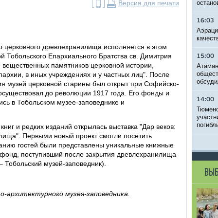
Версия для печати
остано
16:03
Аэраци
качест
го церковного древлехранилища исполняется в этом
вой Тобольского Епархиального Братства св. Димитрия
15:00
и вещественных памятников церковной истории,
Атаман
общест
архии, в иных учреждениях и у частных лиц". После
обсуди
я музей церковной старины был открыт при Софийско-
существовал до революции 1917 года. Его фонды и
14:00
ись в Тобольском музее-заповеднике и
Тюменс
участн
погибл
книг и редких изданий открылась выставка "Дар веков:
лища". Первыми новый проект смогли посетить
манию гостей были представлены уникальные книжные
ый фонд, поступивший после закрытия древлехранилища
– Тобольский музей-заповедник).
ВЫБ
о-архитектурного музея-заповедника.