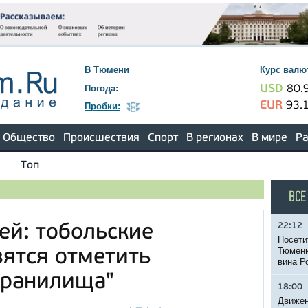
В Тюмени
Курс валю
Погода:
USD
80.
EUR
93.
Пробки:
Общество
Происшествия
Спорт
В регионах
В мире
Ра
Топ
ВСЕ
22:12
ей: тобольские
Посети
Тюмени
ятся отметить
вина Р
хранилища"
18:00
Движен