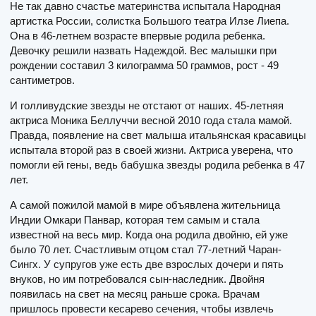
Не так давно счастье материнства испытала Народная
артистка России, солистка Большого театра Илзе Лиепа.
Она в 46-летнем возрасте впервые родила ребенка.
Девочку решили назвать Надеждой. Вес малышки при
рождении составил 3 килограмма 50 граммов, рост - 49
сантиметров.
И голливудские звезды не отстают от наших. 45-летняя
актриса Моника Беллуччи весной 2010 года стала мамой.
Правда, появление на свет малыша итальянская красавицы
испытала второй раз в своей жизни. Актриса уверена, что
помогли ей гены, ведь бабушка звезды родила ребенка в 47
лет.
А самой пожилой мамой в мире объявлена жительница
Индии Омкари Панвар, которая тем самым и стала
известной на весь мир. Когда она родила двойню, ей уже
было 70 лет. Счастливым отцом стал 77-летний Чаран-
Сингх. У супругов уже есть две взрослых дочери и пять
внуков, но им потребовался сын-наследник. Двойня
появилась на свет на месяц раньше срока. Врачам
пришлось провести кесарево сечения, чтобы извлечь