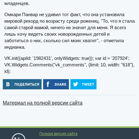
младенцев.
Омкари Панвар не удивил тот факт, что она установила
мировой рекорд по возрасту среди рожениц. "То, что я стала
самой старой мамой, ничего не значит для меня. Я всего
лишь хочу видеть своих новорожденных детей и
заботиться о них, сколько сил моих хватит", - отметила
индианка.
VK.init({apiId: '1982431', onlyWidgets: true}); var id = '207924';
VK.Widgets.Comments("vk_comments", {limit: 10, width: "618"},
id);
Материал на полной версии сайта
Полная версия сайта