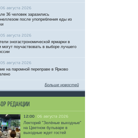
06 августа 2026
ле 36 человек заразились
неллезом после упопребления еды из
ки
05 августа 2026
тели эногастрономической ярмарки в
 могут поучаствовать в выборе лучшего
оссии
05 августа 2026
ие на паромной переправе в Ярково
влено
Больше новостей
ОР РЕДАКЦИИ
12:00
06 августа 2026
Лекторий "Зелёные выходные"
на Цветном бульваре в
выходные ждет гостей