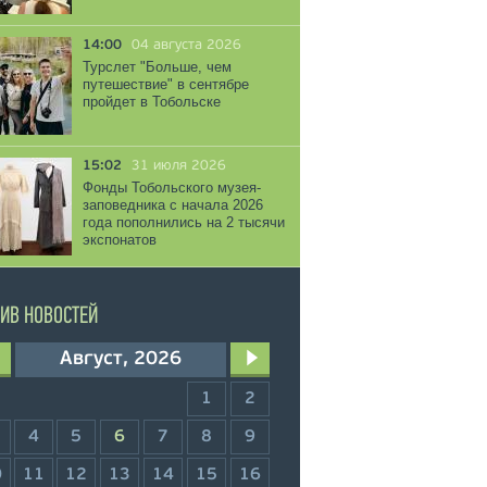
14:00
04 августа 2026
Турслет "Больше, чем
путешествие" в сентябре
пройдет в Тобольске
15:02
31 июля 2026
Фонды Тобольского музея-
заповедника с начала 2026
года пополнились на 2 тысячи
экспонатов
ИВ НОВОСТЕЙ
Август, 2026
1
2
4
5
6
7
8
9
0
11
12
13
14
15
16