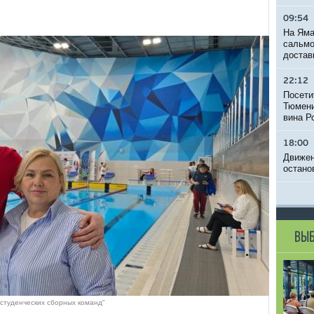
09:54
На Яма
сальмо
достав
22:12
Посети
Тюмени
вина Р
18:00
Движен
остано
ВЫБ
 студенческих сборных команд"