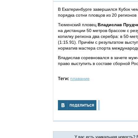
В Екатеринбурге завершился Кубок че
порядка сотни пловцов из 20 регионов 
Тюменский пловец
Владислав Прудч
на дистанции 50 метров брассом с рез
копилку региона два серебра: в 50-мет
(1:15.91). Причём с результатом выст
норматив мастера спорта международн
Владислав соревновался в зачете мужч
право выступить в составе сборной Ро
плавание
Теги:
У вас есть уникальная новость?