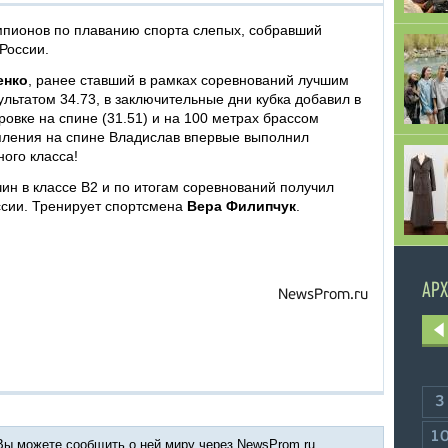
мпионов по плаванию спорта слепых, собравший
России.
енко
, ранее ставший в рамках соревнований лучшим
ультатом 34.73, в заключительные дни кубка добавил в
ровке на спине (31.51) и на 100 метрах брассом
упления на спине Владислав впервые выполнил
ого класса!
ин в классе B2 и по итогам соревнований получил
ссии. Тренирует спортсмена
Вера Филипчук
.
АРХ
NewsProm.ru
3
1
 Вы можете сообщить о ней миру через NewsProm.ru