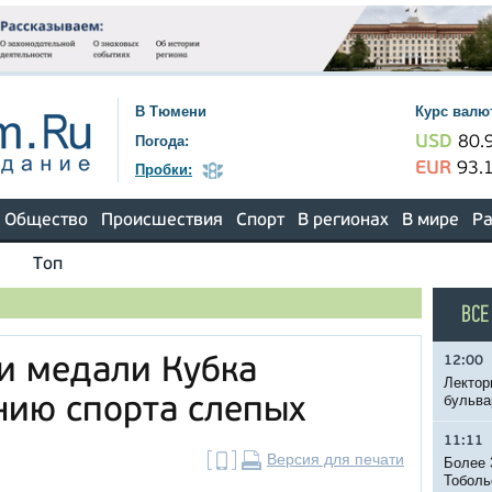
В Тюмени
Курс валю
Погода:
USD
80.
EUR
93.
Пробки:
Общество
Происшествия
Спорт
В регионах
В мире
Ра
Топ
ВСЕ
12:00
и медали Кубка
Лектор
бульва
нию спорта слепых
11:11
Версия для печати
Более 
Тоболь