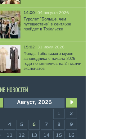
14:00
04 августа 2026
Турслет "Больше, чем
путешествие" в сентябре
пройдет в Тобольске
15:02
31 июля 2026
Фонды Тобольского музея-
заповедника с начала 2026
года пополнились на 2 тысячи
экспонатов
ИВ НОВОСТЕЙ
Август, 2026
1
2
4
5
6
7
8
9
0
11
12
13
14
15
16