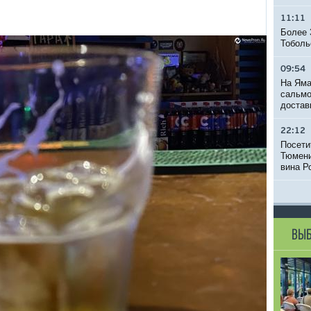
11:11
Более 
Тоболь
09:54
На Яма
сальмо
достав
22:12
Посети
Тюмени
вина Р
ВЫБ