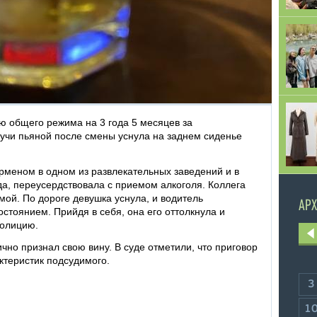
ию общего режима на 3 года 5 месяцев за
учи пьяной после смены уснула на заднем сиденье
рменом в одном из развлекательных заведений и в
да, переусердствовала с приемом алкоголя. Коллега
мой. По дороге девушка уснула, и водитель
АРХ
стоянием. Прийдя в себя, она его оттолкнула и
полицию.
чно признал свою вину. В суде отметили, что приговор
ктеристик подсудимого.
3
1