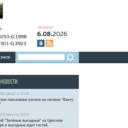
четверг
т:
6.08.
2026
9293
-0.1998
1901
-0.3923
зное
 НОВОСТИ
06 августа 2026
кие поисковики уехали на летнюю "Вахту
"
06 августа 2026
ий "Зелёные выходные" на Цветном
ре в выходные ждет гостей