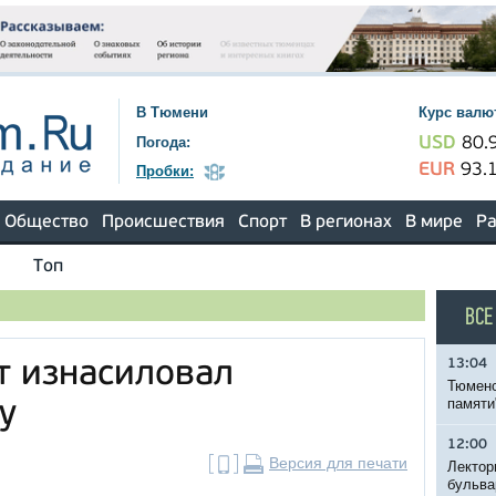
В Тюмени
Курс валю
Погода:
USD
80.
EUR
93.
Пробки:
Общество
Происшествия
Спорт
В регионах
В мире
Ра
Топ
ВСЕ
13:04
т изнасиловал
Тюменс
памяти
у
12:00
Версия для печати
Лектор
бульва