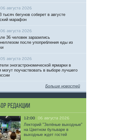
06 августа 2026
3 тысяч бегунов соберет в августе
ский марафон
06 августа 2026
ле 36 человек заразились
неллезом после упопребления еды из
ки
05 августа 2026
тели эногастрономической ярмарки в
 могут поучаствовать в выборе лучшего
оссии
Больше новостей
ОР РЕДАКЦИИ
12:00
06 августа 2026
Лекторий "Зелёные выходные"
на Цветном бульваре в
выходные ждет гостей