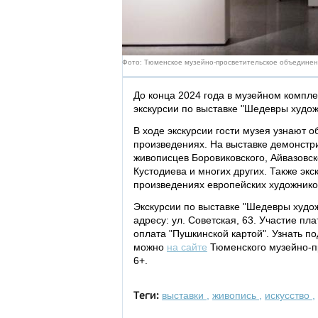
Фото: Тюменское музейно-просветительское объедине
До конца 2024 года в музейном компле
экскурсии по выставке "Шедевры худож
В ходе экскурсии гости музея узнают 
произведениях. На выставке демонст
живописцев Боровиковского, Айвазовск
Кустодиева и многих других. Также эк
произведениях европейских художнико
Экскурсии по выставке "Шедевры худож
адресу: ул. Советская, 63. Участие пл
оплата "Пушкинской картой". Узнать п
можно
на сайте
Тюменского музейно-пр
6+.
выставки
,
живопись
,
искусство
,
Теги: