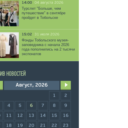
14:00
04 августа 2026
Турслет "Больше, чем
путешествие" в сентябре
пройдет в Тобольске
15:02
31 июля 2026
Фонды Тобольского музея-
заповедника с начала 2026
года пополнились на 2 тысячи
экспонатов
ИВ НОВОСТЕЙ
Август, 2026
1
2
4
5
6
7
8
9
0
11
12
13
14
15
16
7
18
19
20
21
22
23