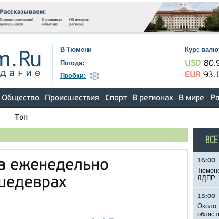
В Тюмени
Курс валю
Погода:
USD
80.
EUR
93.
Пробки:
Общество
Происшествия
Спорт
В регионах
В мире
Ра
Топ
ВСЕ
16:00
а еженедельно
Тюменс
ЛДПР
шедеврах
15:00
Около 
област