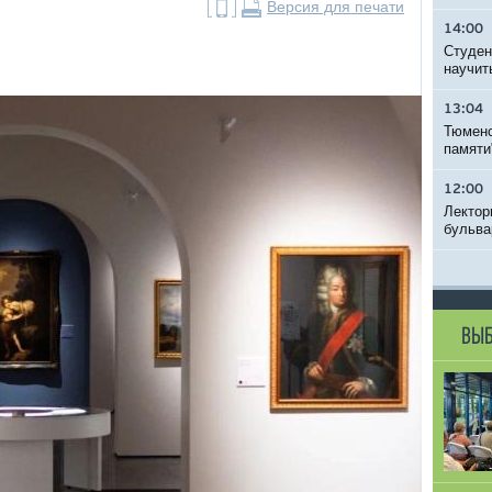
Версия для печати
14:00
Студен
научит
13:04
Тюменс
памяти
12:00
Лектор
бульва
ВЫБ