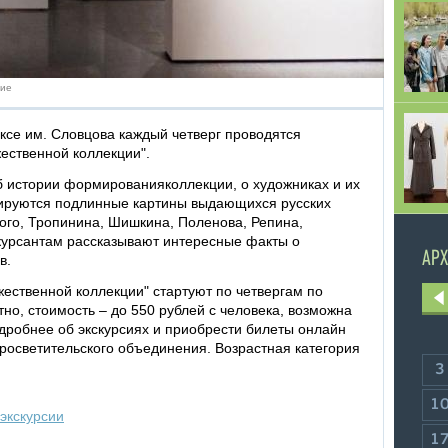
ние
ксе им. Словцова каждый четверг проводятся
ественной коллекции".
об истории формированияколлекции, о художниках и их
рируются подлинные картины выдающихся русских
ого, Тропинина, Шишкина, Поленова, Репина,
скурсантам рассказывают интересные факты о
АРХ
в.
ественной коллекции" стартуют по четвергам по
атно, стоимость – до 550 рублей с человека, возможна
одробнее об экскурсиях и приобрести билеты онлайн
осветительского объединения. Возрастная категория
3
1
экскурсии
1