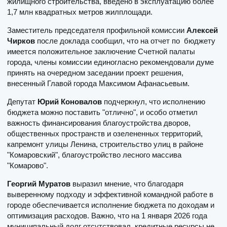
жилищного строительства, введено в эксплуатацию более
1,7 млн квадратных метров жилплощади.
Заместитель председателя профильной комиссии
Алексей
Чирков
после доклада сообщил, что на отчет по бюджету
имеется положительное заключение Счетной палаты
города, члены комиссии единогласно рекомендовали думе
принять на очередном заседании проект решения,
внесенный Главой города Максимом Афанасьевым.
Депутат
Юрий Коновалов
подчеркнул, что исполнению
бюджета можно поставить "отлично", и особо отметил
важность финансирования благоустройства дворов,
общественных пространств и озелененных территорий,
капремонт улицы Ленина, строительство улиц в районе
"Комаровский", благоустройство лесного массива
"Комарово".
Георгий Муратов
выразил мнение, что благодаря
выверенному подходу и эффективной командной работе в
городе обеспечивается исполнение бюджета по доходам и
оптимизация расходов. Важно, что на 1 января 2026 года
муниципальный долг отсутствовал, кредитные ресурсы не