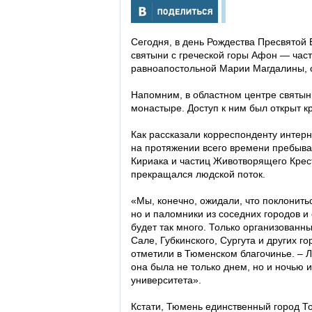
Сегодня, в день Рождества Пресвятой
святыни с греческой горы Афон — час
равноапостольной Марии Магдалины, с
Напомним, в областном центре святын
монастыре. Доступ к ним был открыт к
Как рассказали корреспонденту интер
на протяжении всего времени пребыв
Кириака и частиц Животворящего Крес
прекращался людской поток.
«Мы, конечно, ожидали, что поклонит
но и паломники из соседних городов и
будет так много. Только организованн
Сале, Губкинского, Сургута и других г
отметили в Тюменском благочинье. – Л
она была не только днем, но и ночью 
университета».
Кстати, Тюмень единственный город Т