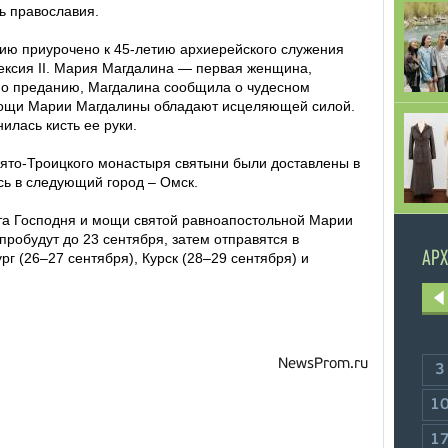
ь православия.
ию приурочено к 45-летию архиерейского служения
лексия II. Мария Магдалина — первая женщина,
По преданию, Магдалина сообщила о чудесном
 мощи Марии Магдалины обладают исцеляющей силой.
лась кисть ее руки.
вято-Троицкого монастыря святыни были доставлены в
сь в следующий город – Омск.
та Господня и мощи святой равноапостольной Марии
пробудут до 23 сентября, затем отправятся в
АРХ
г (26–27 сентября), Курск (28–29 сентября) и
NewsProm.ru
3
1
1