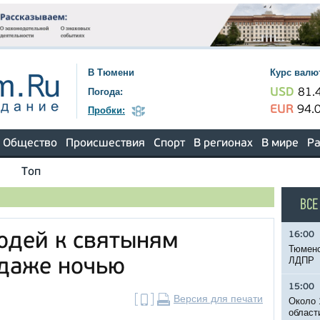
В Тюмени
Курс валю
Погода:
USD
81.
EUR
94.
Пробки:
Общество
Происшествия
Спорт
В регионах
В мире
Ра
Топ
ВСЕ
16:00
юдей к святыням
Тюменс
ЛДПР
 даже ночью
15:00
Версия для печати
Около 
област