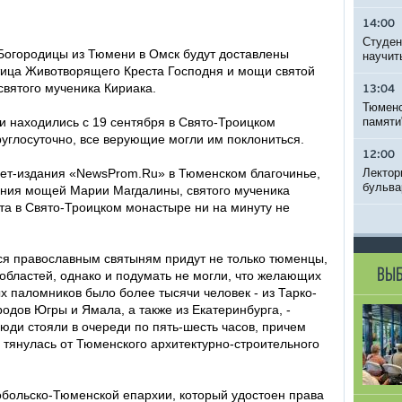
14:00
Студен
 Богородицы из Тюмени в Омск будут доставлены
научит
тица Животворящего Креста Господня и мощи святой
вятого мученика Кириака.
13:04
Тюменс
и находились с 19 сентября в Свято-Троицком
памяти
руглосуточно, все верующие могли им поклониться.
12:00
нет-издания «NewsProm.Ru» в Тюменском благочинье,
Лектор
бульва
ания мощей Марии Магдалины, святого мученика
та в Свято-Троицком монастыре ни на минуту не
ься православным святыням придут не только тюменцы,
ВЫБ
 областей, однако и подумать не могли, что желающих
ых паломников было более тысячи человек - из Тарко-
ородов Югры и Ямала, а также из Екатеринбурга, -
юди стояли в очереди по пять-шесть часов, причем
и тянулась от Тюменского архитектурно-строительного
обольско-Тюменской епархии, который удостоен права