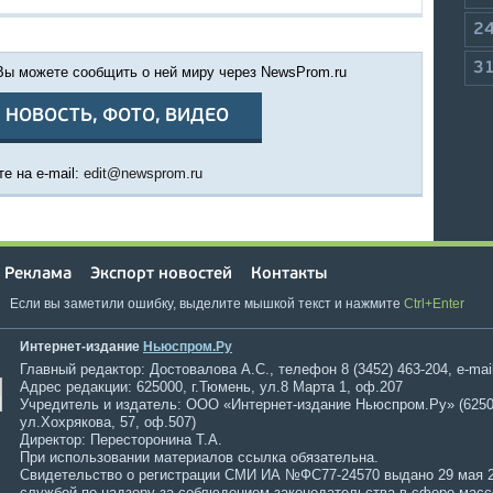
2
3
 Вы можете сообщить о ней миру через NewsProm.ru
 НОВОСТЬ, ФОТО, ВИДЕО
е на e-mail:
edit@newsprom.ru
Реклама
Экспорт новостей
Контакты
Если вы заметили ошибку, выделите мышкой текст и нажмите
Ctrl+Enter
Интернет-издание
Ньюспром.Ру
Главный редактор: Достовалова А.С., телефон 8 (3452) 463-204, e-mai
Адрес редакции: 625000, г.Тюмень, ул.8 Марта 1, оф.207
Учредитель и издатель: ООО «Интернет-издание Ньюспром.Ру» (6250
ул.Хохрякова, 57, оф.507)
Директор: Пересторонина Т.А.
При использовании материалов ссылка обязательна.
Свидетельство о регистрации СМИ ИА №ФС77-24570 выдано 29 мая 
службой по надзору за соблюдением законодательства в сфере мас