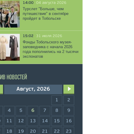
14:00
04 августа 2026
Турслет "Больше, чем
путешествие" в сентябре
пройдет в Тобольске
15:02
31 июля 2026
Фонды Тобольского музея-
заповедника с начала 2026
года пополнились на 2 тысячи
экспонатов
ИВ НОВОСТЕЙ
Август, 2026
1
2
4
5
6
7
8
9
0
11
12
13
14
15
16
7
18
19
20
21
22
23