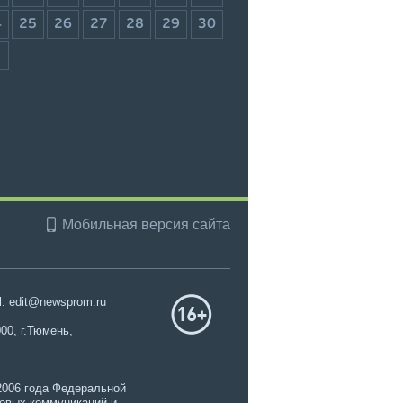
4
25
26
27
28
29
30
1
Мобильная версия сайта
l: edit@newsprom.ru
00, г.Тюмень,
2006 года Федеральной
совых коммуникаций и