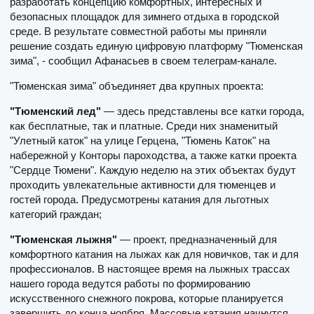
разработать концепцию комфортных, интересных и
безопасных площадок для зимнего отдыха в городской
среде. В результате совместной работы мы приняли
решение создать единую цифровую платформу "Тюменская
зима", - сообщил Афанасьев в своем телеграм-канале.
"Тюменская зима" объединяет два крупных проекта:
"Тюменский лед"
— здесь представлены все катки города,
как бесплатные, так и платные. Среди них знаменитый
"Улетный каток" на улице Герцена, "Тюмень Каток" на
набережной у Конторы пароходства, а также катки проекта
"Сердце Тюмени". Каждую неделю на этих объектах будут
проходить увлекательные активности для тюменцев и
гостей города. Предусмотрены катания для льготных
категорий граждан;
"Тюменская лыжня"
— проект, предназначенный для
комфортного катания на лыжах как для новичков, так и для
профессионалов. В настоящее время на лыжных трассах
нашего города ведутся работы по формированию
искусственного снежного покрова, которые планируется
завершить до конца ноября. Массовые катания начнутся