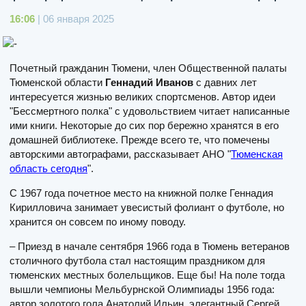
16:06
| 06 января 2025
Почетный гражданин Тюмени, член Общественной палаты
Тюменской области
Геннадий Иванов
с давних лет
интересуется жизнью великих спортсменов. Автор идеи
"Бессмертного полка" с удовольствием читает написанные
ими книги. Некоторые до сих пор бережно хранятся в его
домашней библиотеке. Прежде всего те, что помечены
авторскими автографами, рассказывает АНО "
Тюменская
область сегодня
".
С 1967 года почетное место на книжной полке Геннадия
Кирилловича занимает увесистый фолиант о футболе, но
хранится он совсем по иному поводу.
– Приезд в начале сентября 1966 года в Тюмень ветеранов
столичного футбола стал настоящим праздником для
тюменских местных болельщиков. Еще бы! На поле тогда
вышли чемпионы Мельбурнской Олимпиады 1956 года:
автор золотого гола Анатолий Ильин, элегантный Сергей