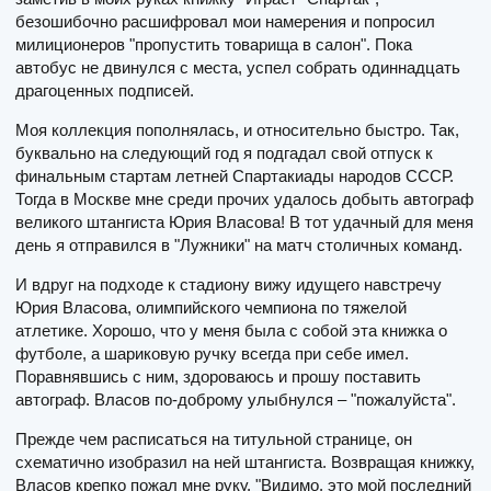
безошибочно расшифровал мои намерения и попросил
милиционеров "пропустить товарища в салон". Пока
автобус не двинулся с места, успел собрать одиннадцать
драгоценных подписей.
Моя коллекция пополнялась, и относительно быстро. Так,
буквально на следующий год я подгадал свой отпуск к
финальным стартам летней Спартакиады народов СССР.
Тогда в Москве мне среди прочих удалось добыть автограф
великого штангиста Юрия Власова! В тот удачный для меня
день я отправился в "Лужники" на матч столичных команд.
И вдруг на подходе к стадиону вижу идущего навстречу
Юрия Власова, олимпийского чемпиона по тяжелой
атлетике. Хорошо, что у меня была с собой эта книжка о
футболе, а шариковую ручку всегда при себе имел.
Поравнявшись с ним, здороваюсь и прошу поставить
автограф. Власов по-доброму улыбнулся – "пожалуйста".
Прежде чем расписаться на титульной странице, он
схематично изобразил на ней штангиста. Возвращая книжку,
Власов крепко пожал мне руку. "Видимо, это мой последний