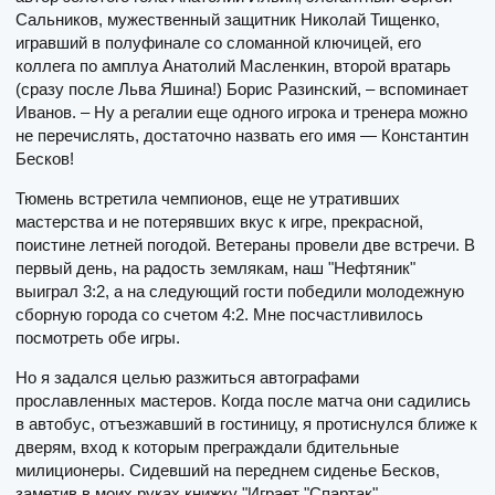
Сальников, мужественный защитник Николай Тищенко,
игравший в полуфинале со сломанной ключицей, его
коллега по амплуа Анатолий Масленкин, второй вратарь
(сразу после Льва Яшина!) Борис Разинский, – вспоминает
Иванов. – Ну а регалии еще одного игрока и тренера можно
не перечислять, достаточно назвать его имя — Константин
Бесков!
Тюмень встретила чемпионов, еще не утративших
мастерства и не потерявших вкус к игре, прекрасной,
поистине летней погодой. Ветераны провели две встречи. В
первый день, на радость землякам, наш "Нефтяник"
выиграл 3:2, а на следующий гости победили молодежную
сборную города со счетом 4:2. Мне посчастливилось
посмотреть обе игры.
Но я задался целью разжиться автографами
прославленных мастеров. Когда после матча они садились
в автобус, отъезжавший в гостиницу, я протиснулся ближе к
дверям, вход к которым преграждали бдительные
милиционеры. Сидевший на переднем сиденье Бесков,
заметив в моих руках книжку "Играет "Спартак",