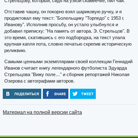
Стрельцову, который, сидя на узкой скамеечке, пил чай.
Отставив чашку, он покорно взял шариковую ручку, и я
продиктовал ему текст: "Болельщику "Торпедо" с 1953 г.
Иванову". Исполнив просьбу, он устало улыбнулся и
добавил приписку: "На память от автора. Э. Стрельцов". В
это время, скатившись с его подбородка, на текст упала
крупная капля пота, словно печатью скрепив историческую
реликвию.
Самыми ценными экземплярами своей коллекции Геннадий
Иванов считает книгу легендарного футболиста Эдуарда
Стрельцова "Вижу поле…" и сборник репортажей Николая
Озерова с автографами авторов.
Материал на полной версии сайта