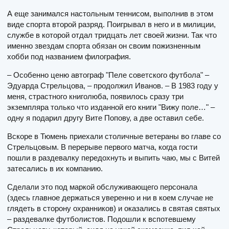
А еще занимался настольным теннисом, выполнив в этом
виде спорта второй разряд. Поигрывал в него и в милиции,
службе в которой отдал тридцать лет своей жизни. Так что
именно звездам спорта обязан он своим пожизненным
хобби под названием филография.
– Особенно ценю автограф "Пеле советского футбола" –
Эдуарда Стрельцова, – продолжил Иванов. – В 1983 году у
меня, страстного книголюба, появилось сразу три
экземпляра только что изданной его книги "Вижу поле…" –
одну я подарил другу Вите Попову, а две оставил себе.
Вскоре в Тюмень приехали столичные ветераны во главе со
Стрельцовым. В перерыве первого матча, когда гости
пошли в раздевалку передохнуть и выпить чаю, мы с Витей
затесались в их компанию.
Сделали это под маркой обслуживающего персонала
(здесь главное держаться уверенно и ни в коем случае не
глядеть в сторону охранников) и оказались в святая святых
– раздевалке футболистов. Подошли к вспотевшему