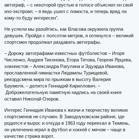
автограф, – с некоторой грустью в голосе объяснил он свой
изо-экспромт, – я ведь ушел с помоста, и теперь вряд ли
кому-то буду интересен".
Не успели мы разойтись, как Власова окружила группа
девушек. Пройдя с полсотни метров, я оглянулся – великий
спортсмен продолжал раздавать автографы.
– Дорожу автографами известных футболистов – Игоря
Численко, Андрея Тихонова, Егора Титова, Георгия Ярцева,
хоккеистов – Александра Рагулина и Эдуарда Иванова,
прославленной гимнастки Людмилы Турищевой,
рекордсмена мира по прыжкам в высоту Валерия
Брумеля, – делится Геннадий Кириллович. –
Доброжелательную памятную надпись на своей книге
оставил Николай Озеров.
Интерес Геннадия Иванова к жизни и творчеству великих
спортсменов не случаен. В Заводоуковском районе, где
родился и вырос и откуда в 1963 году переехал в Тюмень,
он увлеченно играл в футбол и хоккей с мячом – чаще в
качестве стража ворот.