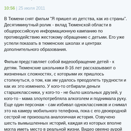
10:56
| 25 июля 2011
В Тюмени снят фильм "Я пришел из детства, как из страны".
Десятиминутный ролик - вклад Тюменской области в
общероссийскую информационную кампанию по
противодействию жестокому обращению с детьми. Его уже
успели показать в тюменских школах и центрах
дополнительного образования.
Фильм представляет собой видеообращение детей - к
детям. Тюменские школьники 8-16 лет рассказывают о
жизненных сложностях, с которыми их пришлось
столкнуться, о том, как им удалось преодолеть трудности и
как их это изменило. У кого-то отбирали деньги
старшеклассники, у кого-то - не было школьных друзей, у
кого-то - мама злоупотребляла алкоголем и поднимала руку.
Еще один персонаж - сам избивал одноклассников и снимал
это на камеру мобильного телефона, пока с его двоюродной
сестрой не произошла аналогичная история. Озвучено
шесть вымышленных историй, каждая из которых вполне
могла иметь место в реальной жизни. Видео овеяно аурой